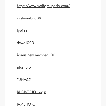
https://www.wolfgroupasia.com/
misteruntung88
fyp138
dewa1000
bonus new member 100
situs toto
TUN
A
55
BUGISTOTO Login
JAMBITOTO