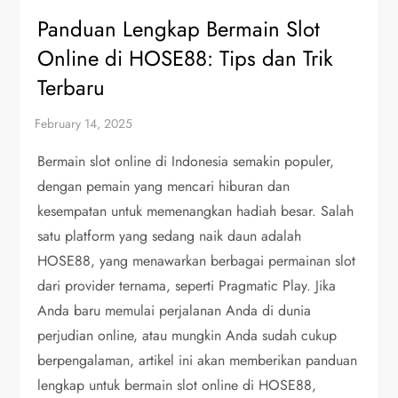
Panduan Lengkap Bermain Slot
Online di HOSE88: Tips dan Trik
Terbaru
Bermain slot online di Indonesia semakin populer,
dengan pemain yang mencari hiburan dan
kesempatan untuk memenangkan hadiah besar. Salah
satu platform yang sedang naik daun adalah
HOSE88, yang menawarkan berbagai permainan slot
dari provider ternama, seperti Pragmatic Play. Jika
Anda baru memulai perjalanan Anda di dunia
perjudian online, atau mungkin Anda sudah cukup
berpengalaman, artikel ini akan memberikan panduan
lengkap untuk bermain slot online di HOSE88,