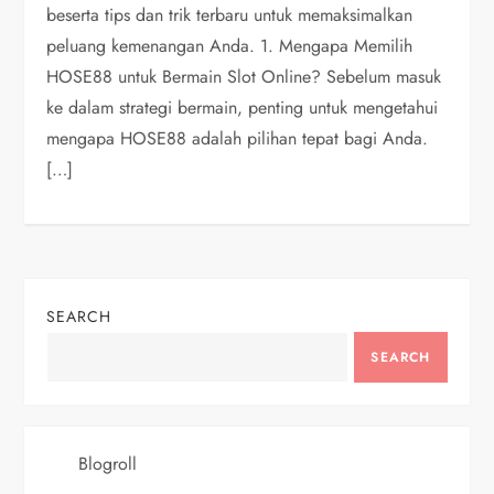
beserta tips dan trik terbaru untuk memaksimalkan
peluang kemenangan Anda. 1. Mengapa Memilih
HOSE88 untuk Bermain Slot Online? Sebelum masuk
ke dalam strategi bermain, penting untuk mengetahui
mengapa HOSE88 adalah pilihan tepat bagi Anda.
[…]
SEARCH
SEARCH
Blogroll