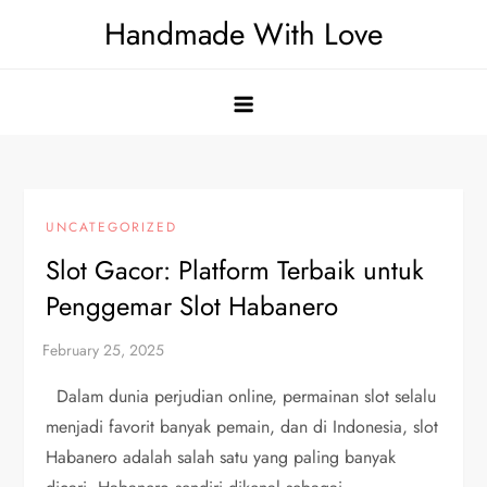
Skip
Handmade With Love
to
content
UNCATEGORIZED
Slot Gacor: Platform Terbaik untuk
Penggemar Slot Habanero
Dalam dunia perjudian online, permainan slot selalu
menjadi favorit banyak pemain, dan di Indonesia, slot
Habanero adalah salah satu yang paling banyak