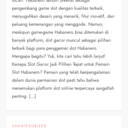
dicari. Habanero sendiri dikenal sebagai
pengembang game slot dengan kualitas terbaik,
menyuguhkan desain yang menarik, fitur inovatif, dan
peluang kemenangan yang menggoda. Namun,
meskipun game-game Habanero bisa ditemukan di
banyak platform, slot gacor muncul sebagai pilihan
terbaik bagi para penggemar slot Habanero.
Mengapa begitu? Yuk, kita cari tahu lebih lanjut!
Kenapa Slot Gacor Jadi Pilihan Tepat untuk Pemain
Slot Habanero? Pemain yang telah berpengalaman
dalam dunia permainan slot pasti tahu bahwa
menemukan platform slot online terpercaya sangatlah
penting. […]
UNCATEGORIZED