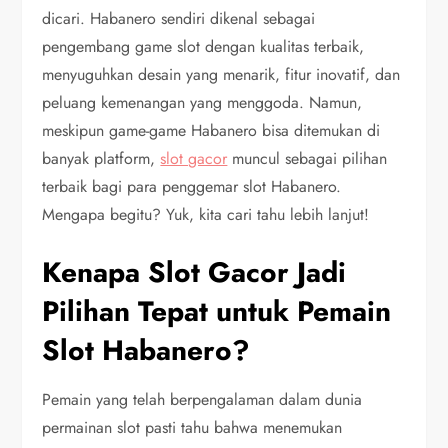
dicari. Habanero sendiri dikenal sebagai
pengembang game slot dengan kualitas terbaik,
menyuguhkan desain yang menarik, fitur inovatif, dan
peluang kemenangan yang menggoda. Namun,
meskipun game-game Habanero bisa ditemukan di
banyak platform,
slot gacor
muncul sebagai pilihan
terbaik bagi para penggemar slot Habanero.
Mengapa begitu? Yuk, kita cari tahu lebih lanjut!
Kenapa Slot Gacor Jadi
Pilihan Tepat untuk Pemain
Slot Habanero?
Pemain yang telah berpengalaman dalam dunia
permainan slot pasti tahu bahwa menemukan