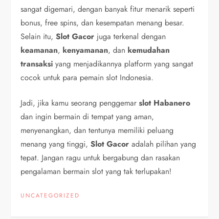
sangat digemari, dengan banyak fitur menarik seperti
bonus, free spins, dan kesempatan menang besar.
Selain itu,
Slot Gacor
juga terkenal dengan
keamanan
,
kenyamanan
, dan
kemudahan
transaksi
yang menjadikannya platform yang sangat
cocok untuk para pemain slot Indonesia.
Jadi, jika kamu seorang penggemar
slot Habanero
dan ingin bermain di tempat yang aman,
menyenangkan, dan tentunya memiliki peluang
menang yang tinggi,
Slot Gacor
adalah pilihan yang
tepat. Jangan ragu untuk bergabung dan rasakan
pengalaman bermain slot yang tak terlupakan!
UNCATEGORIZED