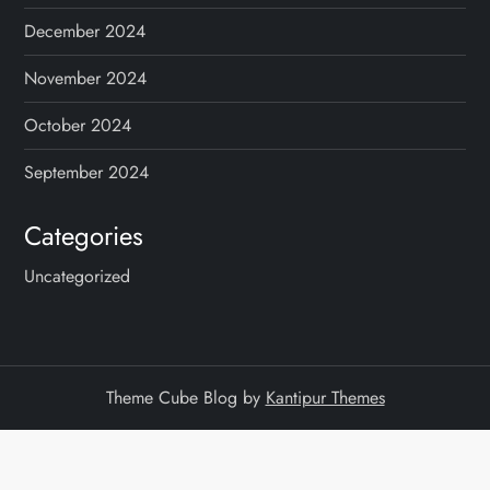
December 2024
November 2024
October 2024
September 2024
Categories
Uncategorized
Theme Cube Blog by
Kantipur Themes