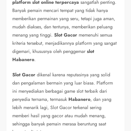
platform slot online terpercaya
sangatlah penting.
Banyak pemain mencari tempat yang tidak hanya
memberikan permainan yang seru, tetapi juga aman,
mudah diakses, dan tentunya, memberikan peluang
menang yang tinggi.
Slot Gacor
memenuhi semua
kriteria tersebut, menjadikannya platform yang sangat
digemari, khususnya oleh penggemar
slot
Habanero
.
Slot Gacor
dikenal karena reputasinya yang solid
dan pengalaman bermain yang luar biasa. Platform
ini menyediakan berbagai game slot terbaik dari
penyedia ternama, termasuk
Habanero
, dan yang
lebih menarik lagi, Slot Gacor terkenal sering
memberi hasil yang gacor atau mudah menang,
sehingga banyak pemain merasa beruntung saat