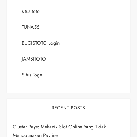
situs toto
TUN
A
55
BUGISTOTO Login
JAMBITOTO
Situs Togel
RECENT POSTS
Cluster Pays: Mekanik Slot Online Yang Tidak
Menggunakan Payline