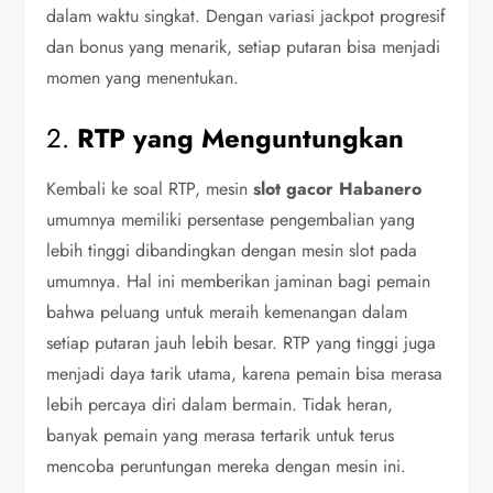
dalam waktu singkat. Dengan variasi jackpot progresif
dan bonus yang menarik, setiap putaran bisa menjadi
momen yang menentukan.
2.
RTP yang Menguntungkan
Kembali ke soal RTP, mesin
slot gacor Habanero
umumnya memiliki persentase pengembalian yang
lebih tinggi dibandingkan dengan mesin slot pada
umumnya. Hal ini memberikan jaminan bagi pemain
bahwa peluang untuk meraih kemenangan dalam
setiap putaran jauh lebih besar. RTP yang tinggi juga
menjadi daya tarik utama, karena pemain bisa merasa
lebih percaya diri dalam bermain. Tidak heran,
banyak pemain yang merasa tertarik untuk terus
mencoba peruntungan mereka dengan mesin ini.