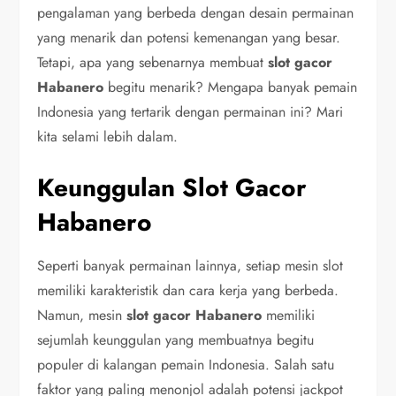
pengalaman yang berbeda dengan desain permainan
yang menarik dan potensi kemenangan yang besar.
Tetapi, apa yang sebenarnya membuat
slot gacor
Habanero
begitu menarik? Mengapa banyak pemain
Indonesia yang tertarik dengan permainan ini? Mari
kita selami lebih dalam.
Keunggulan Slot Gacor
Habanero
Seperti banyak permainan lainnya, setiap mesin slot
memiliki karakteristik dan cara kerja yang berbeda.
Namun, mesin
slot gacor Habanero
memiliki
sejumlah keunggulan yang membuatnya begitu
populer di kalangan pemain Indonesia. Salah satu
faktor yang paling menonjol adalah potensi jackpot