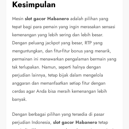
Kesimpulan
Mesin
slot gacor Habanero
adalah pilihan yang
tepat bagi para pemain yang ingin merasakan sensasi
kemenangan yang lebih sering dan lebih besar.
Dengan peluang jackpot yang besar, RTP yang
menguntungkan, dan fitur-fitur bonus yang menarik,
permainan ini menawarkan pengalaman bermain yang
tak terlupakan. Namun, seperti halnya dengan
perjudian lainnya, tetap bijak dalam mengelola
anggaran dan memanfaatkan setiap fitur dengan
cerdas agar Anda bisa meraih kemenangan lebih
banyak.
Dengan berbagai pilihan yang tersedia di pasar
perjudian Indonesia,
slot gacor Habanero
tetap