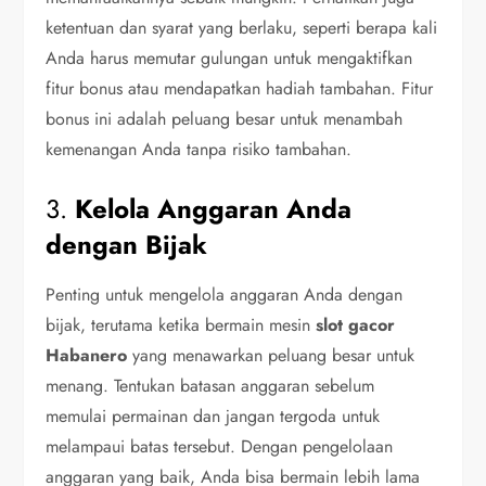
ketentuan dan syarat yang berlaku, seperti berapa kali
Anda harus memutar gulungan untuk mengaktifkan
fitur bonus atau mendapatkan hadiah tambahan. Fitur
bonus ini adalah peluang besar untuk menambah
kemenangan Anda tanpa risiko tambahan.
3.
Kelola Anggaran Anda
dengan Bijak
Penting untuk mengelola anggaran Anda dengan
bijak, terutama ketika bermain mesin
slot gacor
Habanero
yang menawarkan peluang besar untuk
menang. Tentukan batasan anggaran sebelum
memulai permainan dan jangan tergoda untuk
melampaui batas tersebut. Dengan pengelolaan
anggaran yang baik, Anda bisa bermain lebih lama