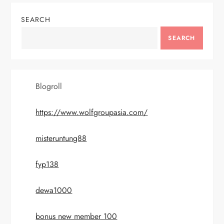
n
SEARCH
a
SEARCH
v
i
Blogroll
g
https://www.wolfgroupasia.com/
a
misteruntung88
t
i
fyp138
o
dewa1000
n
bonus new member 100