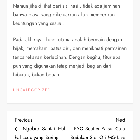
Namun jika dilihat dari sisi hasil, tidak ada jaminan
bahwa biaya yang dikeluarkan akan memberikan
keuntungan yang sesuai.
Pada akhirnya, kunci utama adalah bermain dengan
bijak, memahami batas diri, dan menikmati permainan
tanpa tekanan berlebihan. Dengan begitu, fitur apa
pun yang digunakan tetap menjadi bagian dari
hiburan, bukan beban.
UNCATEGORIZED
P
Previous
Next
Previous
Next
Post
Post
Ngobrol Santai: Hal-
FAQ Scatter Palsu: Cara
o
hal Lucu yang Sering
Bedakan Slot Ori MG Live