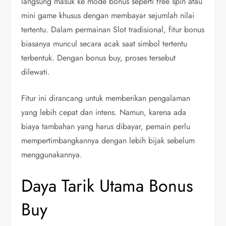
langsung masuk ke mode bonus seperti free spin atau
mini game khusus dengan membayar sejumlah nilai
tertentu. Dalam permainan Slot tradisional, fitur bonus
biasanya muncul secara acak saat simbol tertentu
terbentuk. Dengan bonus buy, proses tersebut
dilewati.
Fitur ini dirancang untuk memberikan pengalaman
yang lebih cepat dan intens. Namun, karena ada
biaya tambahan yang harus dibayar, pemain perlu
mempertimbangkannya dengan lebih bijak sebelum
menggunakannya.
Daya Tarik Utama Bonus
Buy