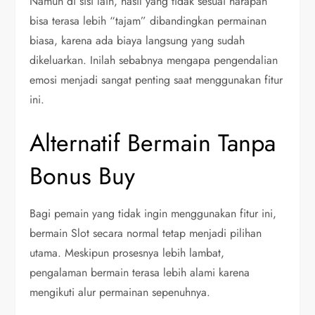
Namun di sisi lain, hasil yang tidak sesuai harapan
bisa terasa lebih “tajam” dibandingkan permainan
biasa, karena ada biaya langsung yang sudah
dikeluarkan. Inilah sebabnya mengapa pengendalian
emosi menjadi sangat penting saat menggunakan fitur
ini.
Alternatif Bermain Tanpa
Bonus Buy
Bagi pemain yang tidak ingin menggunakan fitur ini,
bermain Slot secara normal tetap menjadi pilihan
utama. Meskipun prosesnya lebih lambat,
pengalaman bermain terasa lebih alami karena
mengikuti alur permainan sepenuhnya.