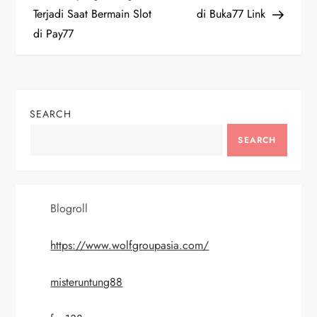
Terjadi Saat Bermain Slot
di Buka77 Link
s
di Pay77
t
n
SEARCH
a
SEARCH
v
i
Blogroll
g
https://www.wolfgroupasia.com/
a
misteruntung88
t