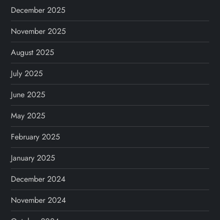
December 2025
November 2025
August 2025
July 2025
June 2025
May 2025
February 2025
January 2025
December 2024
November 2024